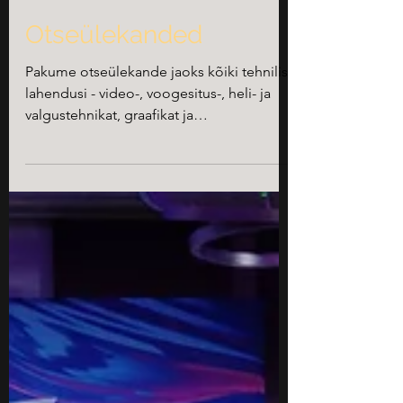
Otseülekanded
Pakume otseülekande jaoks kõiki tehnilisi
lahendusi - video-, voogesitus-, heli- ja
valgustehnikat, graafikat ja
videokõneteenuseid.