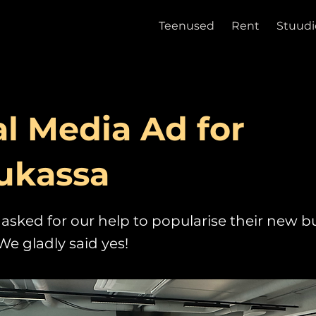
Teenused
Rent
Stuudi
al Media Ad for
ukassa
asked for our help to popularise their new bu
We gladly said yes!