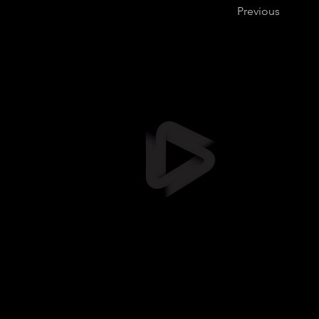
Previous
Stil
info@stil
+372 5461
Suur-Sõja
Soodevah