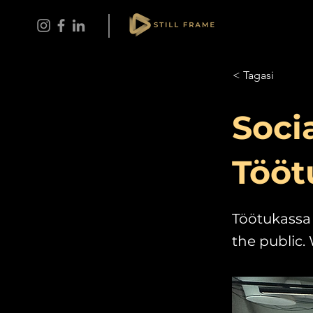
< Tagasi
Soci
Tööt
Töötukassa 
the public. 