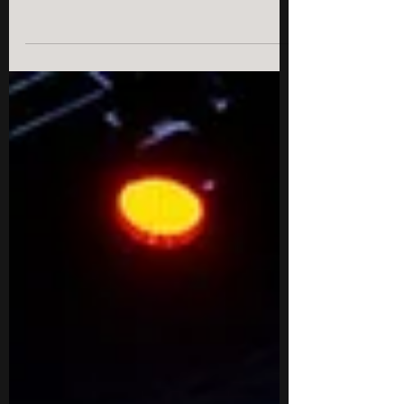
Välisministeeriumiga toimus
hübriikonverents Global Estonia -
virtuaalfoorum eestlastele üle ilma. Still
Frame...