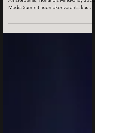
Amsterdamis, Hollandis Mindvalley Social
Media Summit hübriidkonverents, kus
sotsiaalmeedia gurud jagasid...